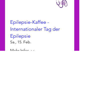
Epilepsie-Kaffee -
Internationaler Tag der
Epilepsie
Sa., 15. Feb.
Mehr Infos
Details
Impressum
Datenschutz
Satzung
© 2025 epinet Netzwerk
Epilepsie Südtirol EO